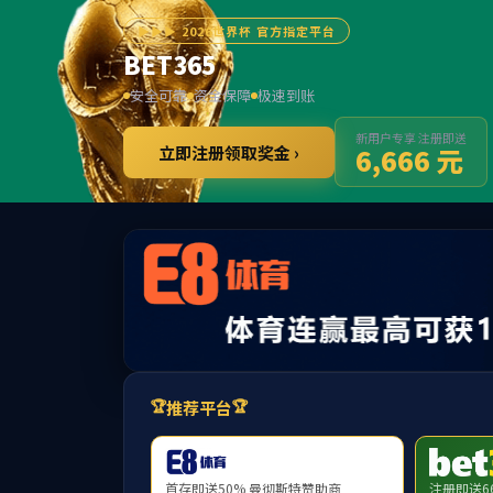
中国·2138c
网站首页
公司概况
新闻公
最近信息
2138cn太阳集团城关于2025年下半年学位申请...
四川省2025年下半年高等教育自学考试前...