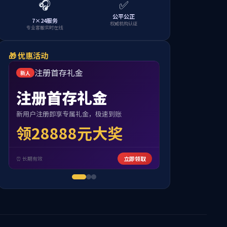
后重试
次
科）自开办以来，始终始终立足地方特色优势产业和
势下区域经济社会发展对人才的需求，公司自学
、小学教育、教育管理、学前教育、音乐教育、
自考专业均配备教学专家担任主讲教师统一组织
5
月下旬（具体时间以2138cn太阳集团城主页和
册、摄像及报考工作；
2012
年（上）报名新生从