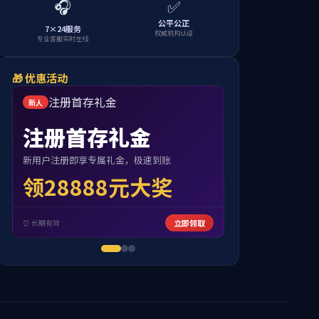
1
下页
共0页
到第
页
跳转