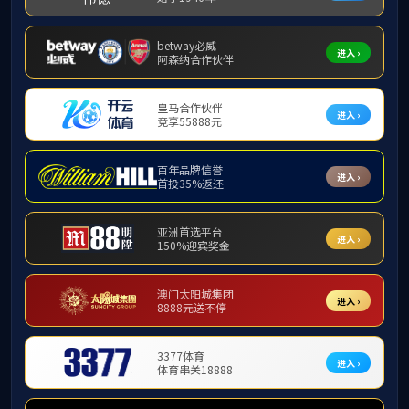
四川省2025年下半年高等教育自学考试前...
四川省2025年下半年高等教育自学考试前...
深入学习贯彻习近平总书记对全面依法治...
关于受理2025年下半年高等教育自学考试...
关于催缴自学考试助学费用的通知