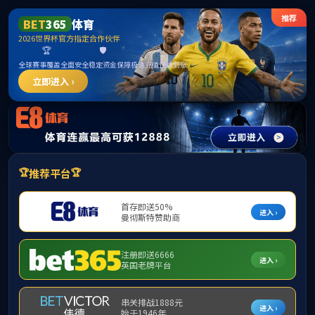
中国·2138cn太阳(SunCity·VIP认证集团)官
方网站-Official Website
网站首页
公司概况
新闻公
最近信息
2138cn太阳集团城关于2025年下半年学位申请...