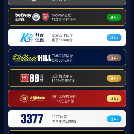
四川省2025年下半年高等教育自学考试前...
四川省2025年下半年高等教育自学考试前...
深入学习贯彻习近平总书记对全面依法治...
关于受理2025年下半年高等教育自学考试...
关于催缴自学考试助学费用的通知