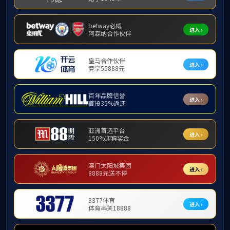
新闻公告
新闻动态
通知公告
最近信息
2138cc太阳集团官网入口2026年高等学历继续教