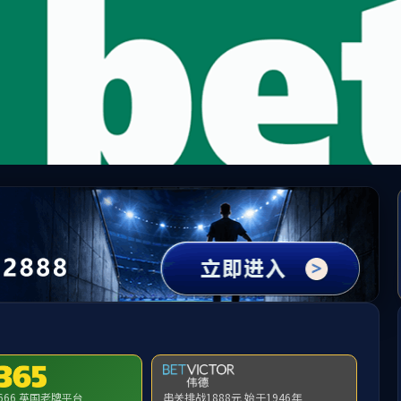
n太阳(SunCity·VIP认证集团)官方网站-Officia
告
支部工作
学历继续教育