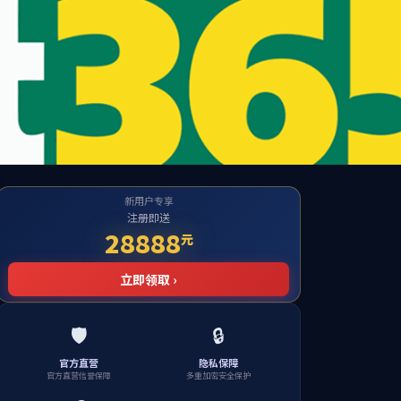
l Website
自学考试
学位工作
收费平台