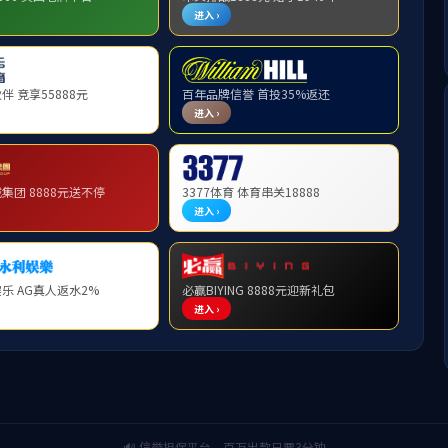
>> 网站首页 >> 新闻公告 >> 列表显示
2138cn太阳集团城自考生缴纳助学费的通知
关于2025年下半年高等学历继续教育学士学位外国语水平
2138cc太阳集团官网入口高等教育自学考试2025年上半年（
关于受理2025年下半年高等教育自学考试省际转考申请的通
公司领导带队赴绵阳拓展自考市场达成合作意向