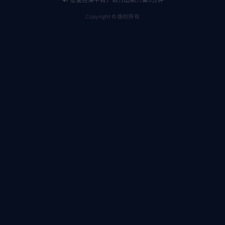
公司领导带队调研开拓自考市场巡考助考护航规范发展
关于办理2023级成人高等教育毕业相关手续的通知
自考25.4次省考考生考点安排等考试相关通知
2138cc太阳集团官网入口 25.4次（2025年下半年）高
2138cn太阳集团城关于2025年上半年学位申请资格审核结
2138cc太阳集团官网入口关于开展2025年下半年（25.
考核通告